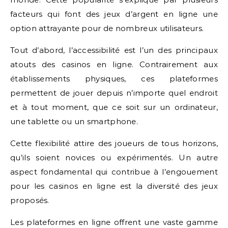
facteurs qui font des jeux d’argent en ligne une
option attrayante pour de nombreux utilisateurs.
Tout d’abord, l’accessibilité est l’un des principaux
atouts des casinos en ligne. Contrairement aux
établissements physiques, ces plateformes
permettent de jouer depuis n’importe quel endroit
et à tout moment, que ce soit sur un ordinateur,
une tablette ou un smartphone.
Cette flexibilité attire des joueurs de tous horizons,
qu’ils soient novices ou expérimentés. Un autre
aspect fondamental qui contribue à l’engouement
pour les casinos en ligne est la diversité des jeux
proposés.
Les plateformes en ligne offrent une vaste gamme