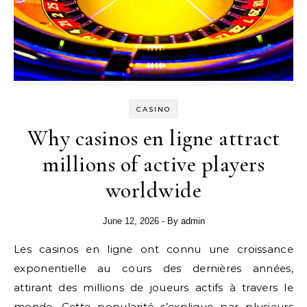
CASINO
Why casinos en ligne attract
millions of active players
worldwide
June 12, 2026
- By
admin
Les casinos en ligne ont connu une croissance
exponentielle au cours des dernières années,
attirant des millions de joueurs actifs à travers le
monde. Cette popularité s’explique par plusieurs