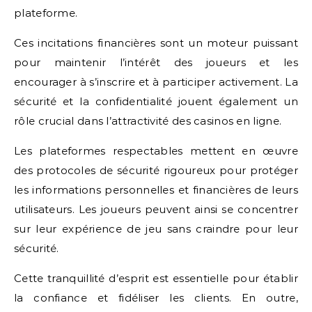
plateforme.
Ces incitations financières sont un moteur puissant
pour maintenir l’intérêt des joueurs et les
encourager à s’inscrire et à participer activement. La
sécurité et la confidentialité jouent également un
rôle crucial dans l’attractivité des casinos en ligne.
Les plateformes respectables mettent en œuvre
des protocoles de sécurité rigoureux pour protéger
les informations personnelles et financières de leurs
utilisateurs. Les joueurs peuvent ainsi se concentrer
sur leur expérience de jeu sans craindre pour leur
sécurité.
Cette tranquillité d’esprit est essentielle pour établir
la confiance et fidéliser les clients. En outre,