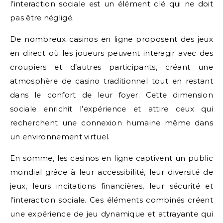
l’interaction sociale est un élément clé qui ne doit
pas être négligé.
De nombreux casinos en ligne proposent des jeux
en direct où les joueurs peuvent interagir avec des
croupiers et d’autres participants, créant une
atmosphère de casino traditionnel tout en restant
dans le confort de leur foyer. Cette dimension
sociale enrichit l’expérience et attire ceux qui
recherchent une connexion humaine même dans
un environnement virtuel.
En somme, les casinos en ligne captivent un public
mondial grâce à leur accessibilité, leur diversité de
jeux, leurs incitations financières, leur sécurité et
l’interaction sociale. Ces éléments combinés créent
une expérience de jeu dynamique et attrayante qui