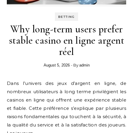
BETTING
Why long-term users prefer
stable casino en ligne argent
réel
- By
August 5, 2026
admin
Dans l’univers des jeux d’argent en ligne, de
nombreux utilisateurs à long terme privilégient les
casinos en ligne qui offrent une expérience stable
et fiable. Cette préférence s’explique par plusieurs
raisons fondamentales qui touchent à la sécurité, à
la qualité du service et à la satisfaction des joueurs.