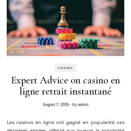
CASINO
Expert Advice on casino en
ligne retrait instantané
- By
August 7, 2026
admin
Les casinos en ligne ont gagné en popularité ces
dernières années, offrant aux joueurs la possibilité