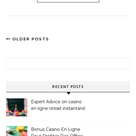
OLDER POSTS
Search for:
RECENT POSTS
Expert Advice on casino
en ligne retrait instantané
Bonus Casino En Ligne
Pour Profiter Des Offres