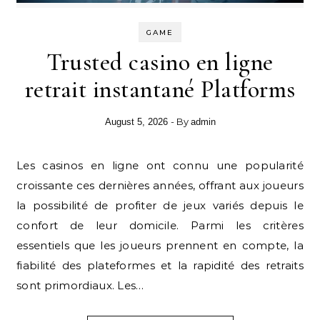
GAME
Trusted casino en ligne
retrait instantané Platforms
- By
August 5, 2026
admin
Les casinos en ligne ont connu une popularité
croissante ces dernières années, offrant aux joueurs
la possibilité de profiter de jeux variés depuis le
confort de leur domicile. Parmi les critères
essentiels que les joueurs prennent en compte, la
fiabilité des plateformes et la rapidité des retraits
sont primordiaux. Les…