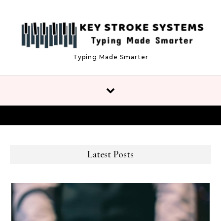
Skip to content
Typing Made Smarter
Latest Posts