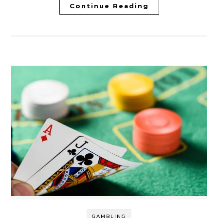
Continue Reading
GAMBLING