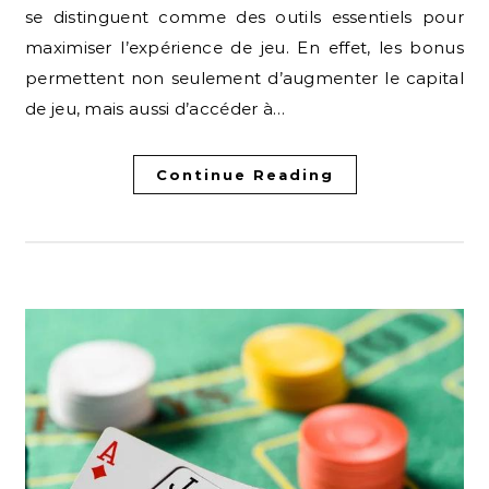
se distinguent comme des outils essentiels pour
maximiser l’expérience de jeu. En effet, les bonus
permettent non seulement d’augmenter le capital
de jeu, mais aussi d’accéder à…
Continue Reading