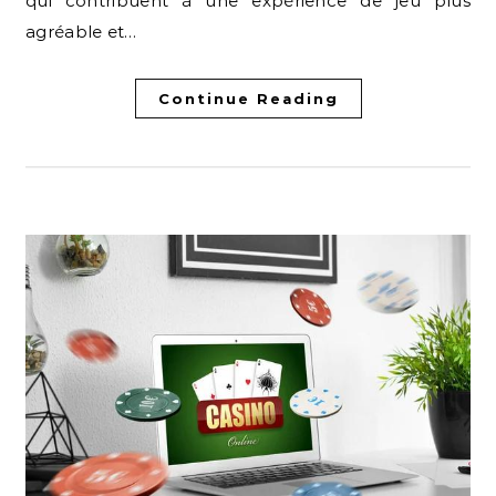
qui contribuent à une expérience de jeu plus
agréable et…
Continue Reading