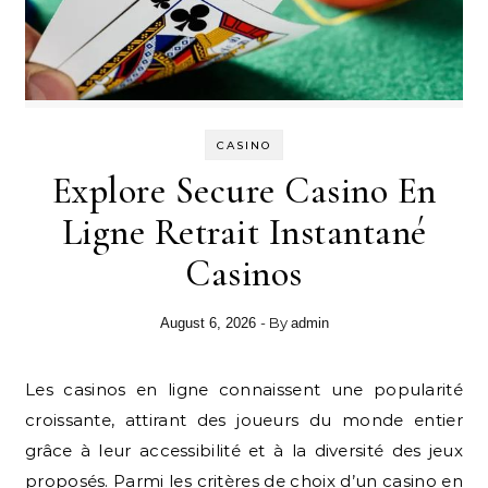
CASINO
Explore Secure Casino En
Ligne Retrait Instantané
Casinos
- By
August 6, 2026
admin
Les casinos en ligne connaissent une popularité
croissante, attirant des joueurs du monde entier
grâce à leur accessibilité et à la diversité des jeux
proposés. Parmi les critères de choix d’un casino en