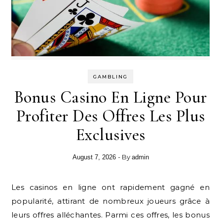
GAMBLING
Bonus Casino En Ligne Pour
Profiter Des Offres Les Plus
Exclusives
- By
August 7, 2026
admin
Les casinos en ligne ont rapidement gagné en
popularité, attirant de nombreux joueurs grâce à
leurs offres alléchantes. Parmi ces offres, les bonus