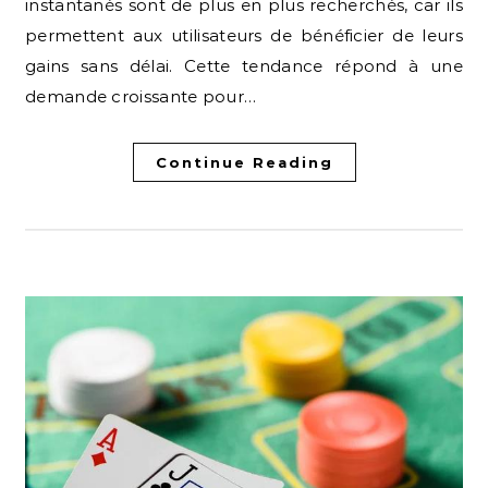
instantanés sont de plus en plus recherchés, car ils
permettent aux utilisateurs de bénéficier de leurs
gains sans délai. Cette tendance répond à une
demande croissante pour…
Continue Reading