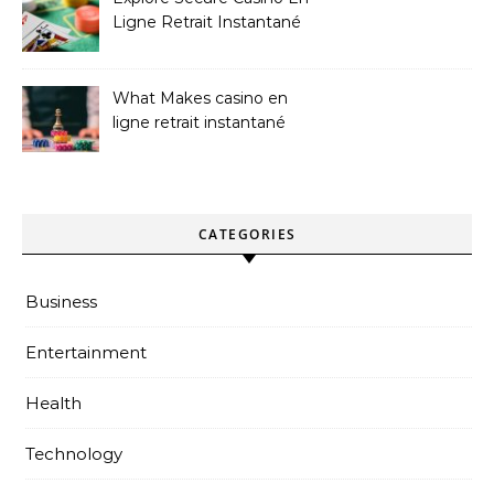
Ligne Retrait Instantané
Casinos
What Makes casino en
ligne retrait instantané
Better
CATEGORIES
Business
Entertainment
Health
Technology