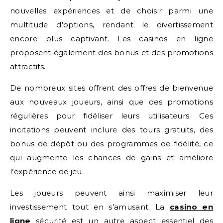
nouvelles expériences et de choisir parmi une
multitude d’options, rendant le divertissement
encore plus captivant. Les casinos en ligne
proposent également des bonus et des promotions
attractifs.
De nombreux sites offrent des offres de bienvenue
aux nouveaux joueurs, ainsi que des promotions
régulières pour fidéliser leurs utilisateurs. Ces
incitations peuvent inclure des tours gratuits, des
bonus de dépôt ou des programmes de fidélité, ce
qui augmente les chances de gains et améliore
l’expérience de jeu.
Les joueurs peuvent ainsi maximiser leur
investissement tout en s’amusant. La
casino en
ligne
sécurité est un autre aspect essentiel des