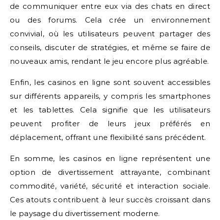
de communiquer entre eux via des chats en direct
ou des forums. Cela crée un environnement
convivial, où les utilisateurs peuvent partager des
conseils, discuter de stratégies, et même se faire de
nouveaux amis, rendant le jeu encore plus agréable.
Enfin, les casinos en ligne sont souvent accessibles
sur différents appareils, y compris les smartphones
et les tablettes. Cela signifie que les utilisateurs
peuvent profiter de leurs jeux préférés en
déplacement, offrant une flexibilité sans précédent.
En somme, les casinos en ligne représentent une
option de divertissement attrayante, combinant
commodité, variété, sécurité et interaction sociale.
Ces atouts contribuent à leur succès croissant dans
le paysage du divertissement moderne.