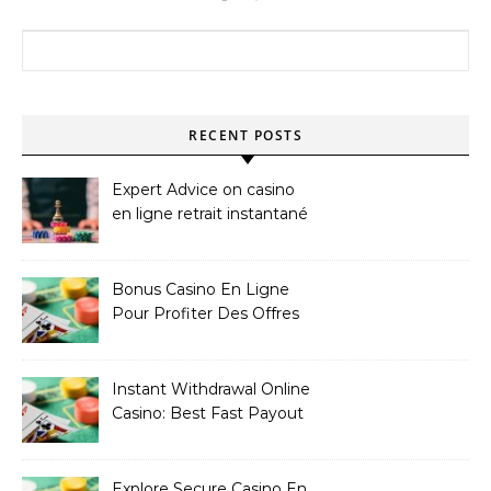
Search for:
RECENT POSTS
Expert Advice on casino
en ligne retrait instantané
Bonus Casino En Ligne
Pour Profiter Des Offres
Les Plus Exclusives
Instant Withdrawal Online
Casino: Best Fast Payout
Sites
Explore Secure Casino En