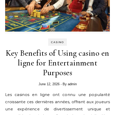
CASINO
Key Benefits of Using casino en
ligne for Entertainment
Purposes
June 12, 2026
- By
admin
Les casinos en ligne ont connu une popularité
croissante ces dernières années, offrant aux joueurs
une expérience de divertissement unique et