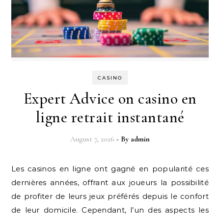
CASINO
Expert Advice on casino en
ligne retrait instantané
August 7, 2026
- By
admin
Les casinos en ligne ont gagné en popularité ces
dernières années, offrant aux joueurs la possibilité
de profiter de leurs jeux préférés depuis le confort
de leur domicile. Cependant, l’un des aspects les