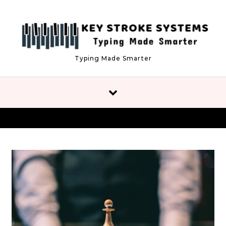
Skip to content
Typing Made Smarter