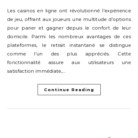
Les casinos en ligne ont révolutionné l’expérience
de jeu, offrant aux joueurs une multitude d’options
pour parier et gagner depuis le confort de leur
domicile. Parmi les nombreux avantages de ces
plateformes, le retrait instantané se distingue
comme l’un des plus appréciés. Cette
fonctionnalité assure aux utilisateurs une
satisfaction immédiate,…
Continue Reading