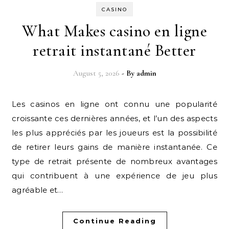
CASINO
What Makes casino en ligne
retrait instantané Better
August 5, 2026
- By
admin
Les casinos en ligne ont connu une popularité
croissante ces dernières années, et l’un des aspects
les plus appréciés par les joueurs est la possibilité
de retirer leurs gains de manière instantanée. Ce
type de retrait présente de nombreux avantages
qui contribuent à une expérience de jeu plus
agréable et…
Continue Reading