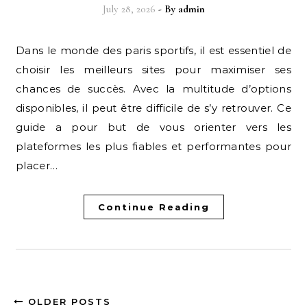
July 28, 2026
- By
admin
Dans le monde des paris sportifs, il est essentiel de
choisir les meilleurs sites pour maximiser ses
chances de succès. Avec la multitude d’options
disponibles, il peut être difficile de s’y retrouver. Ce
guide a pour but de vous orienter vers les
plateformes les plus fiables et performantes pour
placer…
Continue Reading
OLDER POSTS