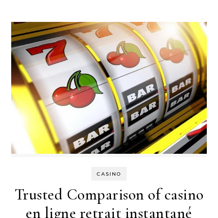
CASINO
Trusted Comparison of casino
en ligne retrait instantané