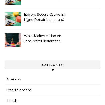
Sites
Explore Secure Casino En
Ligne Retrait Instantané
Casinos
What Makes casino en
ligne retrait instantané
Better
CATEGORIES
Business
Entertainment
Health