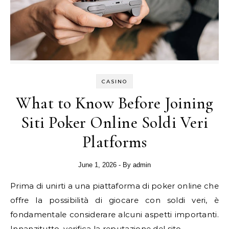
CASINO
What to Know Before Joining
Siti Poker Online Soldi Veri
Platforms
June 1, 2026
- By
admin
Prima di unirti a una piattaforma di poker online che
offre la possibilità di giocare con soldi veri, è
fondamentale considerare alcuni aspetti importanti.
Innanzitutto, verifica la reputazione del sito.