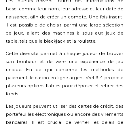
Les joueurs doivent fournir des informations de
base, comme leur nom, leur adresse et leur date de
naissance, afin de créer un compte. Une fois inscrit,
il est possible de choisir parmi une large sélection
de jeux, allant des machines à sous aux jeux de
table, tels que le blackjack et la roulette.
Cette diversité permet à chaque joueur de trouver
son bonheur et de vivre une expérience de jeu
unique. En ce qui concerne les méthodes de
paiement, le casino en ligne argent réel #14 propose
plusieurs options fiables pour déposer et retirer des
fonds.
Les joueurs peuvent utiliser des cartes de crédit, des
portefeuilles électroniques ou encore des virements
bancaires. Il est crucial de vérifier les délais de