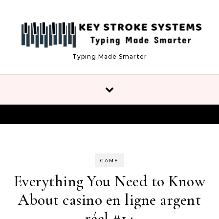
Skip to content
Typing Made Smarter
GAME
Everything You Need to Know
About casino en ligne argent
réel #14