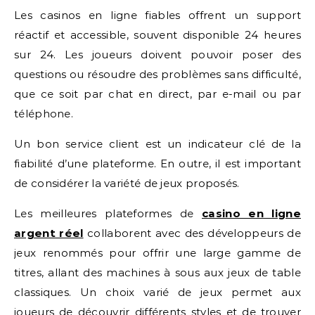
Les casinos en ligne fiables offrent un support
réactif et accessible, souvent disponible 24 heures
sur 24. Les joueurs doivent pouvoir poser des
questions ou résoudre des problèmes sans difficulté,
que ce soit par chat en direct, par e-mail ou par
téléphone.
Un bon service client est un indicateur clé de la
fiabilité d’une plateforme. En outre, il est important
de considérer la variété de jeux proposés.
Les meilleures plateformes de
casino en ligne
argent réel
collaborent avec des développeurs de
jeux renommés pour offrir une large gamme de
titres, allant des machines à sous aux jeux de table
classiques. Un choix varié de jeux permet aux
joueurs de découvrir différents styles et de trouver