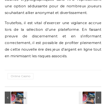
une option séduisante pour de nombreux joueurs
souhaitant allier anonymat et divertissement.
Toutefois, il est vital d’exercer une vigilance accrue
lors de la sélection d’une plateforme. En faisant
preuve de discernement et en s’informant
correctement, il est possible de profiter pleinement
de cette nouvelle ère des jeux d’argent en ligne tout
en minimisant les risques associés.
Online Casino