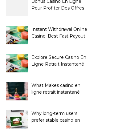
Bonus Casino En Ligne
Pour Profiter Des Offres
Les Plus Exclusives
Instant Withdrawal Online
Casino: Best Fast Payout
Sites
Explore Secure Casino En
Ligne Retrait Instantané
Casinos
What Makes casino en
ligne retrait instantané
Better
Why long-term users
prefer stable casino en
ligne argent réel