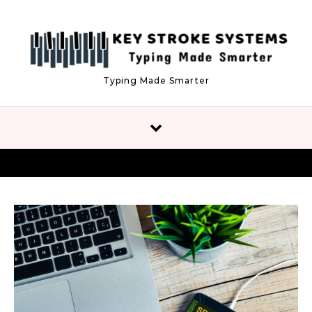
Skip to content
Typing Made Smarter