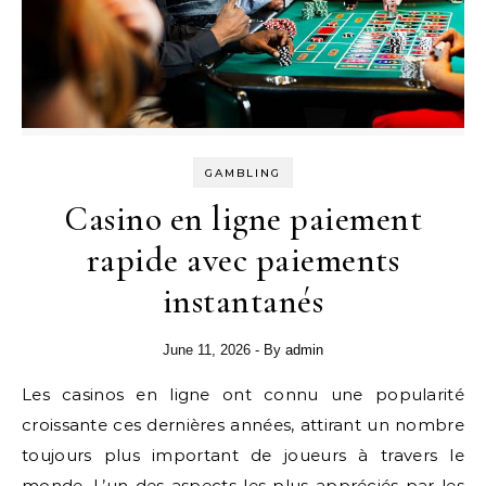
GAMBLING
Casino en ligne paiement
rapide avec paiements
instantanés
June 11, 2026
- By
admin
Les casinos en ligne ont connu une popularité
croissante ces dernières années, attirant un nombre
toujours plus important de joueurs à travers le
monde. L’un des aspects les plus appréciés par les