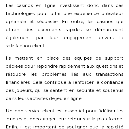
Les casinos en ligne investissent donc dans ces
technologies pour offrir une expérience utilisateur
optimale et sécurisée. En outre, les casinos qui
offrent des paiements rapides se démarquent
également par leur engagement envers la
satisfaction client.
Ils mettent en place des équipes de support
dédiées pour répondre rapidement aux questions et
résoudre les problèmes liés aux transactions
financières. Cela contribue à renforcer la confiance
des joueurs, qui se sentent en sécurité et soutenus
dans leurs activités de jeu en ligne.
Un bon service client est essentiel pour fidéliser les
joueurs et encourager leur retour sur la plateforme.
Enfin, il est important de souligner que la rapidité