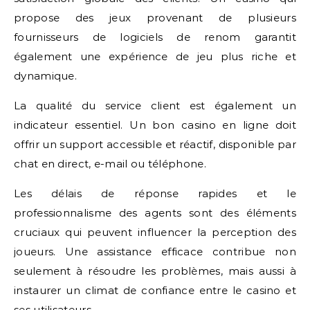
propose des jeux provenant de plusieurs
fournisseurs de logiciels de renom garantit
également une expérience de jeu plus riche et
dynamique.
La qualité du service client est également un
indicateur essentiel. Un bon casino en ligne doit
offrir un support accessible et réactif, disponible par
chat en direct, e-mail ou téléphone.
Les délais de réponse rapides et le
professionnalisme des agents sont des éléments
cruciaux qui peuvent influencer la perception des
joueurs. Une assistance efficace contribue non
seulement à résoudre les problèmes, mais aussi à
instaurer un climat de confiance entre le casino et
ses utilisateurs.