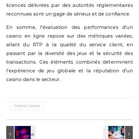
licences délivrées par des autorités réglementaires
reconnues sont un gage de sérieux et de confiance.
En somme, l’évaluation des performances d’un
casino en ligne repose sur des métriques variées,
allant du RTP à la qualité du service client, en
passant par la diversité des jeux et la sécurité des
transactions. Ces éléments combinés déterminent
l’expérience de jeu globale et la réputation d’un
casino dans le secteur.
Online Casino