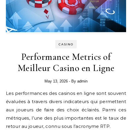
CASINO
Performance Metrics of
Meilleur Casino en Ligne
May 13, 2026
- By
admin
Les performances des casinos en ligne sont souvent
évaluées à travers divers indicateurs qui permettent
aux joueurs de faire des choix éclairés. Parmi ces
métriques, l’une des plus importantes est le taux de
retour au joueur, connu sous l’acronyme RTP.