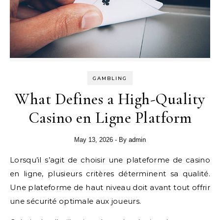
GAMBLING
What Defines a High-Quality
Casino en Ligne Platform
May 13, 2026
- By
admin
Lorsqu’il s’agit de choisir une plateforme de casino
en ligne, plusieurs critères déterminent sa qualité.
Une plateforme de haut niveau doit avant tout offrir
une sécurité optimale aux joueurs.