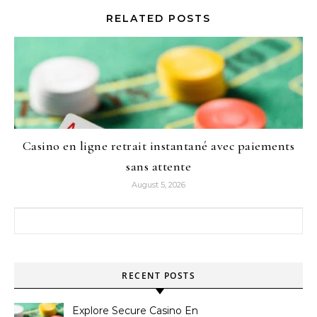
RELATED POSTS
Casino en ligne retrait instantané avec paiements
sans attente
August 5, 2026
Search for:
RECENT POSTS
Explore Secure Casino En