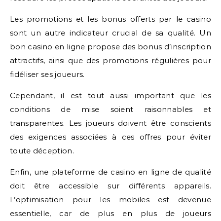
Les promotions et les bonus offerts par le casino
sont un autre indicateur crucial de sa qualité. Un
bon casino en ligne propose des bonus d’inscription
attractifs, ainsi que des promotions régulières pour
fidéliser ses joueurs.
Cependant, il est tout aussi important que les
conditions de mise soient raisonnables et
transparentes. Les joueurs doivent être conscients
des exigences associées à ces offres pour éviter
toute déception.
Enfin, une plateforme de casino en ligne de qualité
doit être accessible sur différents appareils.
L’optimisation pour les mobiles est devenue
essentielle, car de plus en plus de joueurs