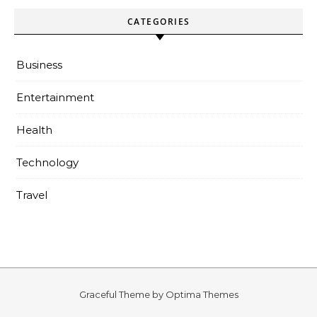
CATEGORIES
Business
Entertainment
Health
Technology
Travel
Graceful Theme by
Optima Themes