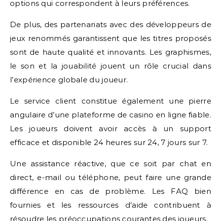
options qui correspondent à leurs préférences.
De plus, des partenariats avec des développeurs de
jeux renommés garantissent que les titres proposés
sont de haute qualité et innovants. Les graphismes,
le son et la jouabilité jouent un rôle crucial dans
l’expérience globale du joueur.
Le service client constitue également une pierre
angulaire d’une plateforme de casino en ligne fiable.
Les joueurs doivent avoir accès à un support
efficace et disponible 24 heures sur 24, 7 jours sur 7.
Une assistance réactive, que ce soit par chat en
direct, e-mail ou téléphone, peut faire une grande
différence en cas de problème. Les FAQ bien
fournies et les ressources d’aide contribuent à
résoudre les préoccupations courantes des joueurs.