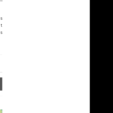
n
es
it
s