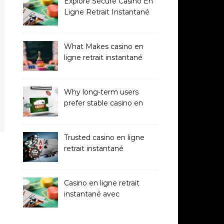
Explore Secure Casino En
Ligne Retrait Instantané
Casinos
What Makes casino en
ligne retrait instantané
Better
Why long-term users
prefer stable casino en
ligne argent réel
Trusted casino en ligne
retrait instantané
Platforms
Casino en ligne retrait
instantané avec
paiements sans attente