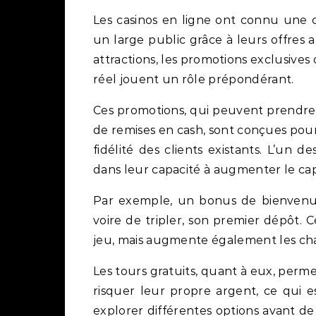
Les casinos en ligne ont connu une croissance exponentielle ces dernières années, attirant
un large public grâce à leurs offres a
attractions, les promotions exclusives
réel jouent un rôle prépondérant.
Ces promotions, qui peuvent prendre
de remises en cash, sont conçues pou
fidélité des clients existants. L’un 
dans leur capacité à augmenter le capi
Par exemple, un bonus de bienvenu
voire de tripler, son premier dépôt.
jeu, mais augmente également les cha
Les tours gratuits, quant à eux, per
risquer leur propre argent, ce qui 
explorer différentes options avant de 