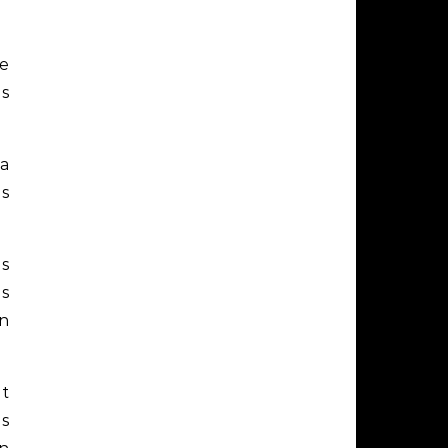
re
es
la
es
s
s
n
nt
os