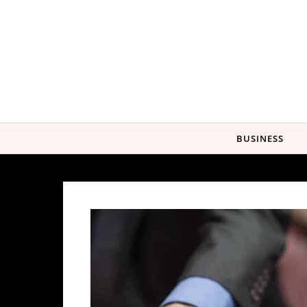
Skip to content
BUSINESS