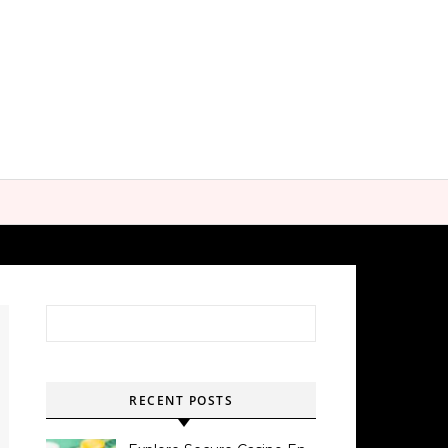
Search for:
RECENT POSTS