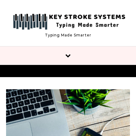
Skip to content
Typing Made Smarter