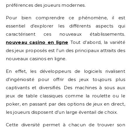
préférences des joueurs modernes.
Pour bien comprendre ce phénomène, il est
essentiel d’explorer les différents aspects qui
caractérisent ces nouveaux établissements.
nouveau casino en ligne
Tout d’abord, la variété
des jeux proposés est l’un des principaux attraits des
nouveaux casinos en ligne.
En effet, les développeurs de logiciels rivalisent
d’ingéniosité pour offrir des jeux toujours plus
captivants et diversifiés. Des machines à sous aux
jeux de table classiques comme la roulette ou le
poker, en passant par des options de jeux en direct,
les joueurs disposent d’un large éventail de choix.
Cette diversité permet à chacun de trouver son