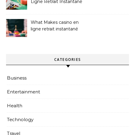
Ligne Retrait Instantané
Casinos
What Makes casino en
ligne retrait instantané
Better
CATEGORIES
Business
Entertainment
Health
Technology
Travel