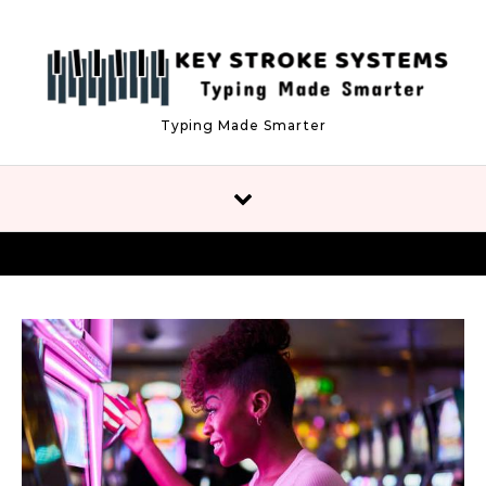
Skip to content
Typing Made Smarter