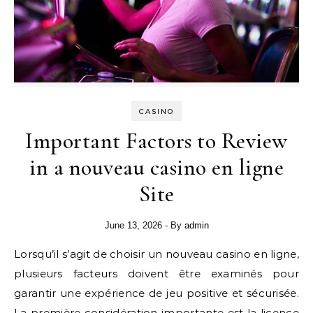
CASINO
Important Factors to Review
in a nouveau casino en ligne
Site
June 13, 2026
- By
admin
Lorsqu’il s’agit de choisir un nouveau casino en ligne,
plusieurs facteurs doivent être examinés pour
garantir une expérience de jeu positive et sécurisée.
La première considération importante est la licence