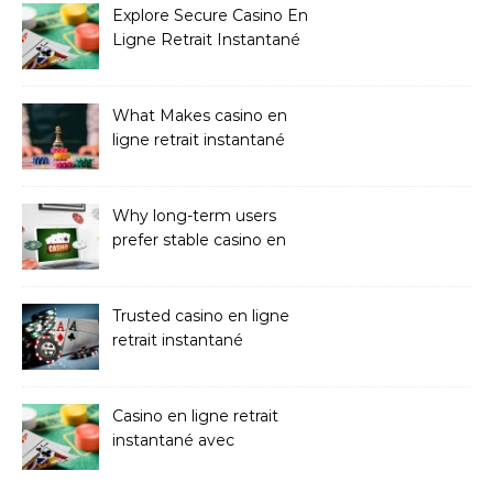
Explore Secure Casino En
Ligne Retrait Instantané
Casinos
What Makes casino en
ligne retrait instantané
Better
Why long-term users
prefer stable casino en
ligne argent réel
Trusted casino en ligne
retrait instantané
Platforms
Casino en ligne retrait
instantané avec
paiements sans attente