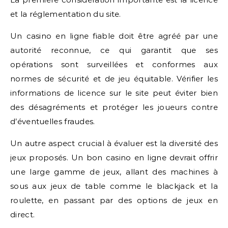
et la réglementation du site.
Un casino en ligne fiable doit être agréé par une
autorité reconnue, ce qui garantit que ses
opérations sont surveillées et conformes aux
normes de sécurité et de jeu équitable. Vérifier les
informations de licence sur le site peut éviter bien
des désagréments et protéger les joueurs contre
d’éventuelles fraudes.
Un autre aspect crucial à évaluer est la diversité des
jeux proposés. Un bon casino en ligne devrait offrir
une large gamme de jeux, allant des machines à
sous aux jeux de table comme le blackjack et la
roulette, en passant par des options de jeux en
direct.