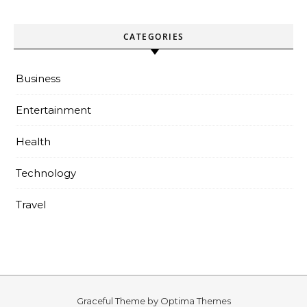
CATEGORIES
Business
Entertainment
Health
Technology
Travel
Graceful Theme by
Optima Themes