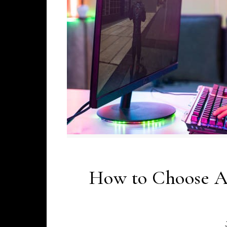
How to Choose A