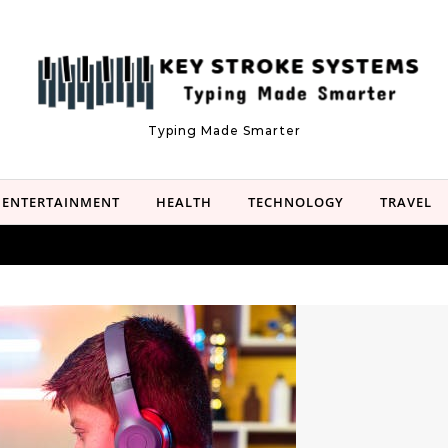
Typing Made Smarter
ENTERTAINMENT
HEALTH
TECHNOLOGY
TRAVEL