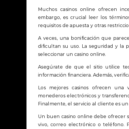
Muchos casinos online ofrecen ince
embargo, es crucial leer los términ
requisitos de apuesta y otras restricci
A veces, una bonificación que pare
dificultan su uso. La seguridad y la 
seleccionar un casino online.
Asegúrate de que el sitio utilice t
información financiera. Además, verifi
Los mejores casinos ofrecen una va
monederos electrónicos y transferencias
Finalmente, el servicio al cliente es 
Un buen casino online debe ofrecer so
vivo, correo electrónico o teléfono. P