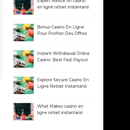
Expert Advice on casino
en ligne retrait instantané
Bonus Casino En Ligne
Pour Profiter Des Offres
Les Plus Exclusives
Instant Withdrawal Online
Casino: Best Fast Payout
Sites
Explore Secure Casino En
Ligne Retrait Instantané
Casinos
What Makes casino en
ligne retrait instantané
Better