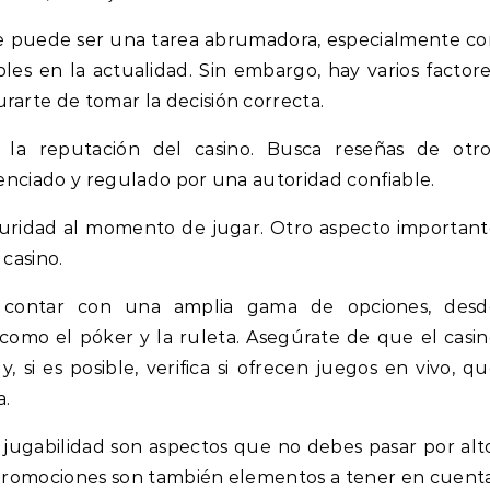
les en la actualidad. Sin embargo, hay varios factor
rarte de tomar la decisión correcta.
r la reputación del casino. Busca reseñas de otro
licenciado y regulado por una autoridad confiable.
uridad al momento de jugar. Otro aspecto importan
 casino.
n contar con una amplia gama de opciones, desd
omo el póker y la ruleta. Asegúrate de que el casi
y, si es posible, verifica si ofrecen juegos en vivo, q
a.
a jugabilidad son aspectos que no debes pasar por alt
s promociones son también elementos a tener en cuenta