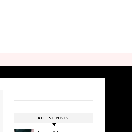
Search for:
RECENT POSTS