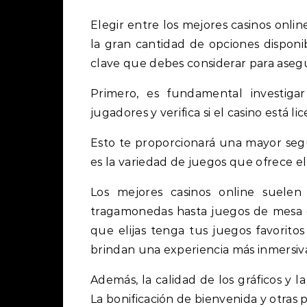
Elegir entre los mejores casinos online puede ser una tarea abrumadora, especialmente con
la gran cantidad de opciones disponib
clave que debes considerar para asegu
Primero, es fundamental investiga
jugadores y verifica si el casino está 
Esto te proporcionará una mayor seg
es la variedad de juegos que ofrece el
Los mejores casinos online suele
tragamonedas hasta juegos de mesa c
que elijas tenga tus juegos favoritos 
brindan una experiencia más inmersiv
Además, la calidad de los gráficos y l
La bonificación de bienvenida y otra