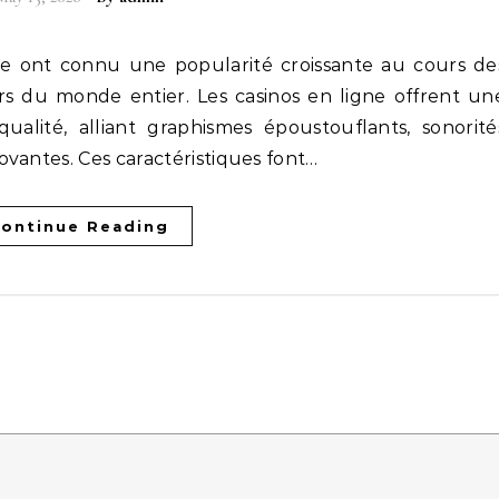
urs du monde entier. Les casinos en ligne offrent un
alité, alliant graphismes époustouflants, sonorité
vantes. Ces caractéristiques font…
ontinue Reading