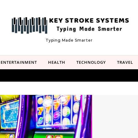
Typing Made Smarter
ENTERTAINMENT
HEALTH
TECHNOLOGY
TRAVEL