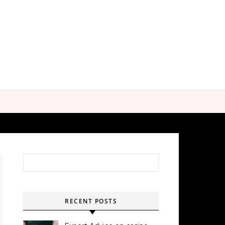
Search for:
RECENT POSTS