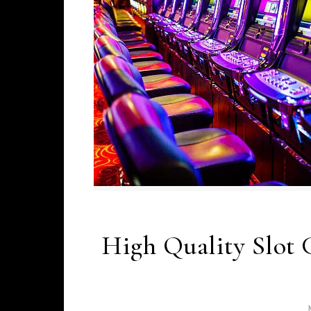
High Quality Slot G