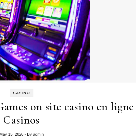
CASINO
ames on site casino en ligne
Casinos
May 15, 2026
- By
admin