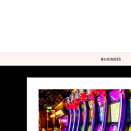
Skip to content
BUSINESS