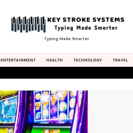
Typing Made Smarter
ENTERTAINMENT
HEALTH
TECHNOLOGY
TRAVEL