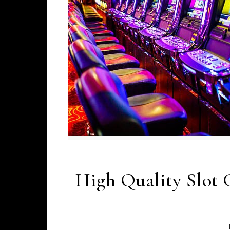
High Quality Slot G