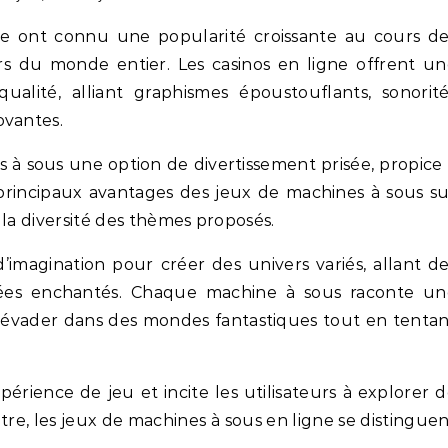
urs du monde entier. Les casinos en ligne offrent u
alité, alliant graphismes époustouflants, sonorit
ovantes.
s à sous une option de divertissement prisée, propice
principaux avantages des jeux de machines à sous s
s la diversité des thèmes proposés.
’imagination pour créer des univers variés, allant d
ées enchantés. Chaque machine à sous raconte un
s’évader dans des mondes fantastiques tout en tenta
périence de jeu et incite les utilisateurs à explorer 
re, les jeux de machines à sous en ligne se distingue