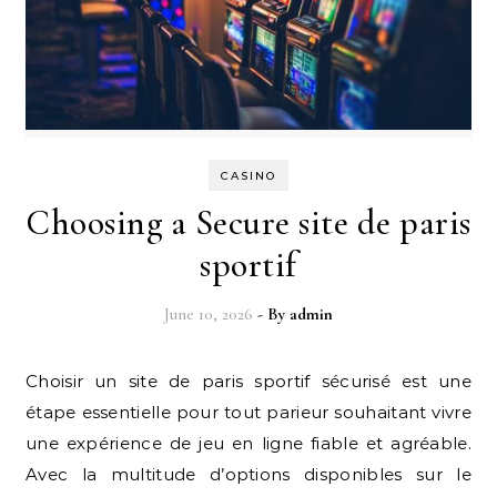
CASINO
Choosing a Secure site de paris
sportif
June 10, 2026
- By
admin
Choisir un site de paris sportif sécurisé est une
étape essentielle pour tout parieur souhaitant vivre
une expérience de jeu en ligne fiable et agréable.
Avec la multitude d’options disponibles sur le