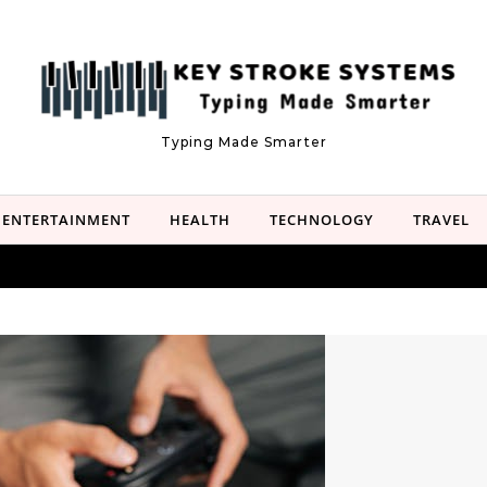
Typing Made Smarter
ENTERTAINMENT
HEALTH
TECHNOLOGY
TRAVEL