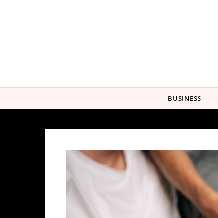
Skip to content
BUSINESS