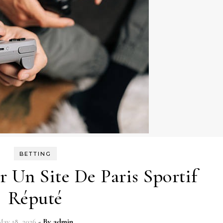
BETTING
r Un Site De Paris Sportif
Réputé
May 18, 2026
- By
admin