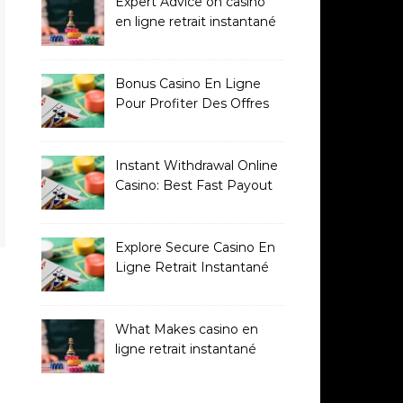
Expert Advice on casino
en ligne retrait instantané
Bonus Casino En Ligne
Pour Profiter Des Offres
Les Plus Exclusives
Instant Withdrawal Online
Casino: Best Fast Payout
Sites
Explore Secure Casino En
Ligne Retrait Instantané
Casinos
What Makes casino en
ligne retrait instantané
Better