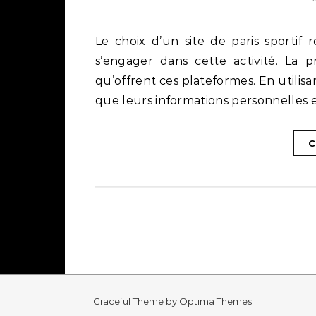
Le choix d’un site de paris sportif réputé est essentiel pour toute personne souhaitant
s’engager dans cette activité. La pr
qu’offrent ces plateformes. En utilisa
que leurs informations personnelles 
C
Graceful Theme by
Optima Themes