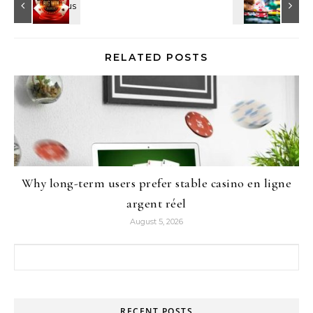
RELATED POSTS
Why long-term users prefer stable casino en ligne
argent réel
August 5, 2026
Search for:
RECENT POSTS