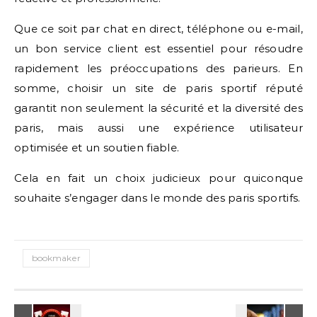
Que ce soit par chat en direct, téléphone ou e-mail,
un bon service client est essentiel pour résoudre
rapidement les préoccupations des parieurs. En
somme, choisir un site de paris sportif réputé
garantit non seulement la sécurité et la diversité des
paris, mais aussi une expérience utilisateur
optimisée et un soutien fiable.
Cela en fait un choix judicieux pour quiconque
souhaite s’engager dans le monde des paris sportifs.
bookmaker