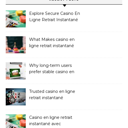
Explore Secure Casino En
Ligne Retrait Instantané
Casinos
What Makes casino en
ligne retrait instantané
Better
Why long-term users
prefer stable casino en
ligne argent réel
Trusted casino en ligne
retrait instantané
Platforms
Casino en ligne retrait
instantané avec