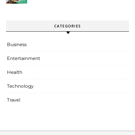
paiements sans attente
CATEGORIES
Business
Entertainment
Health
Technology
Travel