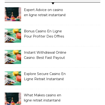
Expert Advice on casino
en ligne retrait instantané
Bonus Casino En Ligne
Pour Profiter Des Offres
Les Plus Exclusives
Instant Withdrawal Online
Casino: Best Fast Payout
Sites
Explore Secure Casino En
Ligne Retrait Instantané
Casinos
What Makes casino en
ligne retrait instantané