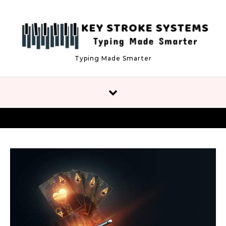
Skip to content
Typing Made Smarter