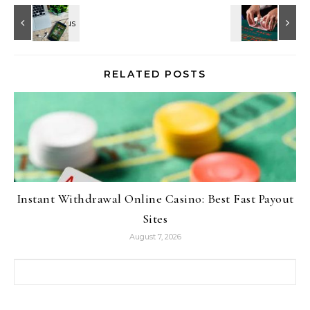
RELATED POSTS
Instant Withdrawal Online Casino: Best Fast Payout
Sites
August 7, 2026
Search for: