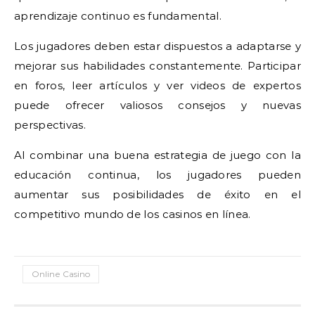
aprendizaje continuo es fundamental.
Los jugadores deben estar dispuestos a adaptarse y
mejorar sus habilidades constantemente. Participar
en foros, leer artículos y ver videos de expertos
puede ofrecer valiosos consejos y nuevas
perspectivas.
Al combinar una buena estrategia de juego con la
educación continua, los jugadores pueden
aumentar sus posibilidades de éxito en el
competitivo mundo de los casinos en línea.
Online Casino