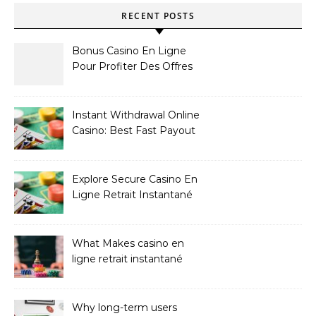
RECENT POSTS
Bonus Casino En Ligne
Pour Profiter Des Offres
Les Plus Exclusives
Instant Withdrawal Online
Casino: Best Fast Payout
Sites
Explore Secure Casino En
Ligne Retrait Instantané
Casinos
What Makes casino en
ligne retrait instantané
Better
Why long-term users