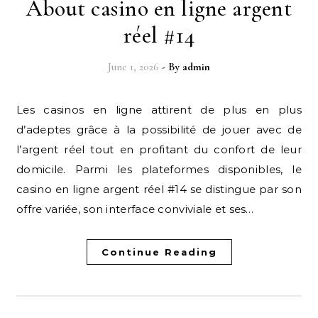
About casino en ligne argent
réel #14
June 1, 2026
- By
admin
Les casinos en ligne attirent de plus en plus
d’adeptes grâce à la possibilité de jouer avec de
l’argent réel tout en profitant du confort de leur
domicile. Parmi les plateformes disponibles, le
casino en ligne argent réel #14 se distingue par son
offre variée, son interface conviviale et ses…
Continue Reading