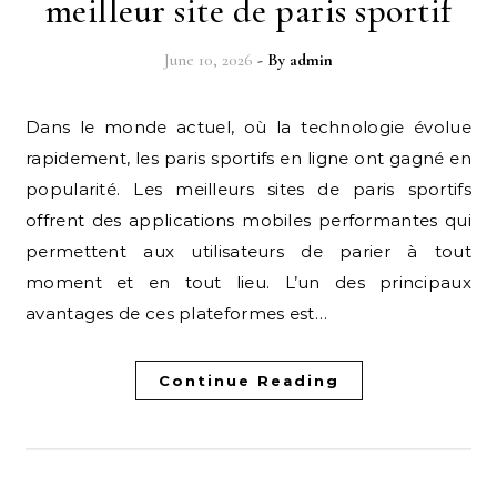
meilleur site de paris sportif
June 10, 2026
- By
admin
Dans le monde actuel, où la technologie évolue
rapidement, les paris sportifs en ligne ont gagné en
popularité. Les meilleurs sites de paris sportifs
offrent des applications mobiles performantes qui
permettent aux utilisateurs de parier à tout
moment et en tout lieu. L’un des principaux
avantages de ces plateformes est…
Continue Reading