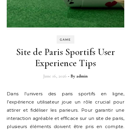
GAME
Site de Paris Sportifs User
Experience Tips
June 16, 2026
- By
admin
Dans l’univers des paris sportifs en ligne,
l’expérience utilisateur joue un rôle crucial pour
attirer et fidéliser les parieurs. Pour garantir une
interaction agréable et efficace sur un site de paris,
plusieurs éléments doivent être pris en compte.