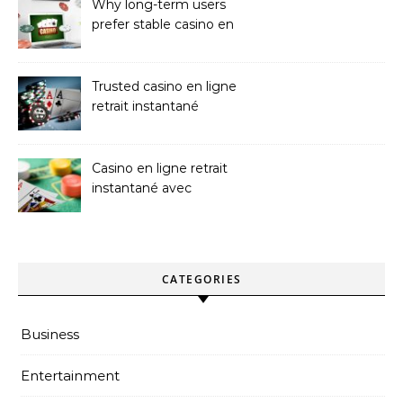
Why long-term users
prefer stable casino en
ligne argent réel
Trusted casino en ligne
retrait instantané
Platforms
Casino en ligne retrait
instantané avec
paiements sans attente
CATEGORIES
Business
Entertainment