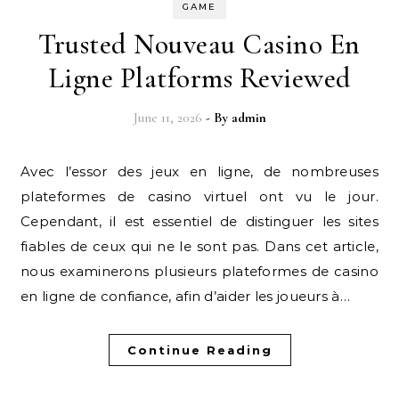
GAME
Trusted Nouveau Casino En
Ligne Platforms Reviewed
June 11, 2026
- By
admin
Avec l’essor des jeux en ligne, de nombreuses
plateformes de casino virtuel ont vu le jour.
Cependant, il est essentiel de distinguer les sites
fiables de ceux qui ne le sont pas. Dans cet article,
nous examinerons plusieurs plateformes de casino
en ligne de confiance, afin d’aider les joueurs à…
Continue Reading