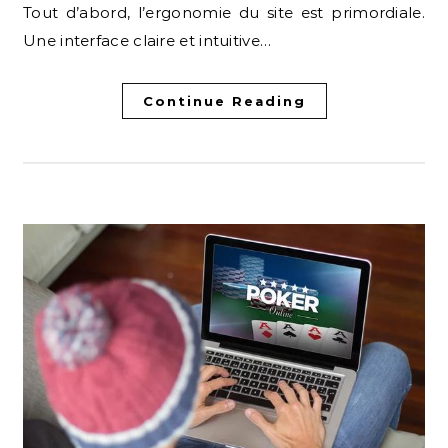
Tout d’abord, l’ergonomie du site est primordiale.
Une interface claire et intuitive…
Continue Reading