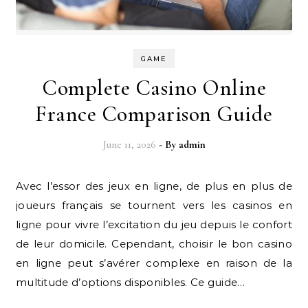
GAME
Complete Casino Online
France Comparison Guide
June 11, 2026
- By
admin
Avec l’essor des jeux en ligne, de plus en plus de
joueurs français se tournent vers les casinos en
ligne pour vivre l’excitation du jeu depuis le confort
de leur domicile. Cependant, choisir le bon casino
en ligne peut s’avérer complexe en raison de la
multitude d’options disponibles. Ce guide…