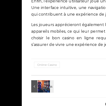
Enfin, l’expérience utilisateur joue u
Une interface intuitive, une navigatio
qui contribuent à une expérience de 
Les joueurs apprécieront également la
appareils mobiles, ce qui leur permet
choisir le bon casino en ligne req
s’assurer de vivre une expérience de 
Online Casino