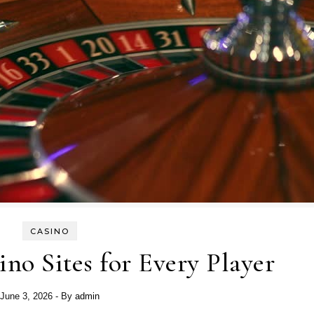
CASINO
no Sites for Every Player
June 3, 2026
- By
admin