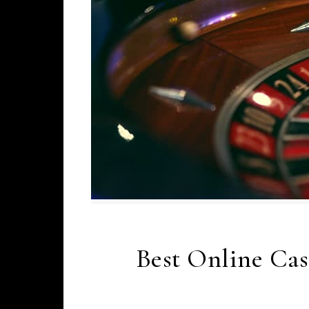
Best Online Casi