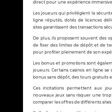
direct pour une expérience immersive
Les joueurs qui privilégient la sécurit
ligne réputés, dotés de licences dél
sites garantissent des transactions s
De plus, ils proposent souvent des o
de fixer des limites de dépôt et de te
pour profiter pleinement de son expér
Les bonus et promotions sont égalem
joueurs. Certains casinos en ligne se
bonus sans dépôt, des tours gratuits e
Ces incitations permettent aux jo
nouveaux jeux sans risquer une trop 
comparer les offres de différents sites