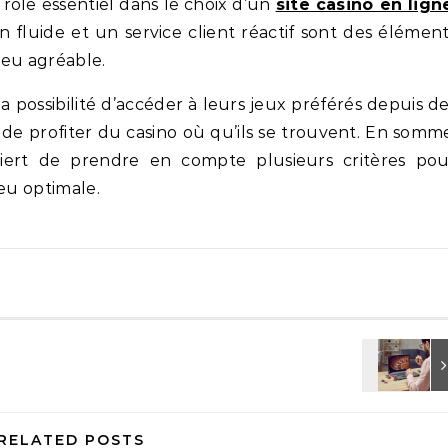
n rôle essentiel dans le choix d’un
site casino en lign
n fluide et un service client réactif sont des élémen
jeu agréable.
 possibilité d’accéder à leurs jeux préférés depuis d
 de profiter du casino où qu’ils se trouvent. En somm
uiert de prendre en compte plusieurs critères pou
jeu optimale.
RELATED POSTS