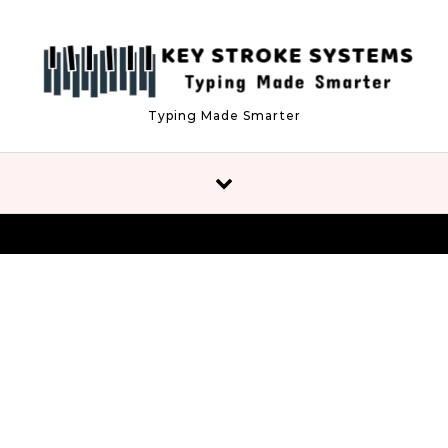
Skip to content
Typing Made Smarter