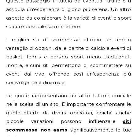
Questo passaggio ti tutela da eventuali truffe e ti
assicura un’esperienza di gioco più serena. Un altro
aspetto da considerare è la varietà di eventi e sport
su cui è possibile scommettere.
I migliori siti di scommesse offrono un ampio
ventaglio di opzioni, dalle partite di calcio a eventi di
basket, tennis e persino sport meno tradizionali.
Inoltre, alcuni siti permettono di scommettere su
eventi dal vivo, offrendo così un’esperienza più
coinvolgente e dinamica.
Le quote rappresentano un altro fattore cruciale
nella scelta di un sito. È importante confrontare le
quote offerte da diversi operatori, poiché anche
piccole variazioni possono influenzare
siti
scommesse non aams
significativamente le tue