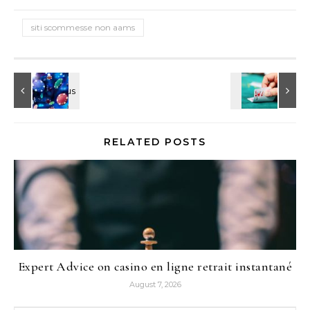
siti scommesse non aams
RELATED POSTS
Expert Advice on casino en ligne retrait instantané
August 7, 2026