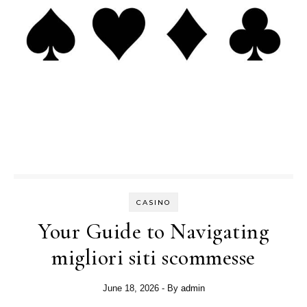
CASINO
Your Guide to Navigating
migliori siti scommesse
June 18, 2026
- By
admin