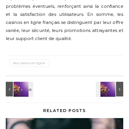
problèmes éventuels, renforçant ainsi la confiance
et la satisfaction des utilisateurs. En somme, les
casinos en ligne français se distinguent par leur offre
variée, leur sécurité, leurs promotions attrayantes et
leur support client de qualité.
site casino en ligne
RELATED POSTS