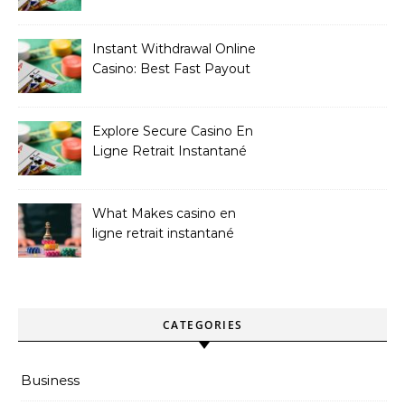
Les Plus Exclusives
Instant Withdrawal Online
Casino: Best Fast Payout
Sites
Explore Secure Casino En
Ligne Retrait Instantané
Casinos
What Makes casino en
ligne retrait instantané
Better
CATEGORIES
Business