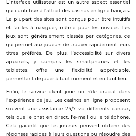
L’interface utilisateur est un autre aspect essentiel
qui contribue à l’attrait des casinos en ligne français.
La plupart des sites sont conçus pour être intuitifs
et faciles à naviguer, même pour les novices. Les
jeux sont généralement classés par catégories, ce
qui permet aux joueurs de trouver rapidement leurs
titres préférés. De plus, l’accessibilité sur divers
appareils, y compris les smartphones et les
tablettes, offre une flexibilité appréciable,
permettant de jouer à tout moment et en tout lieu.
Enfin, le service client joue un rôle crucial dans
l’expérience de jeu. Les casinos en ligne proposent
souvent une assistance 24/7 via différents canaux,
tels que le chat en direct, l’e-mail ou le téléphone.
Cela garantit que les joueurs peuvent obtenir des
réponses rapides à leurs questions ou résoudre des