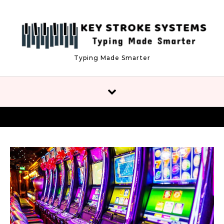
Skip to content
Typing Made Smarter