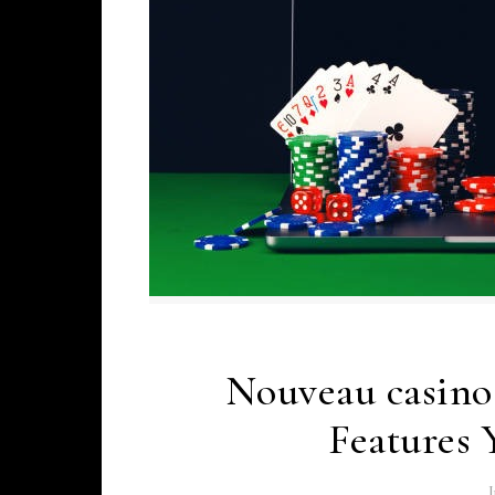
Nouveau casino
Features 
J