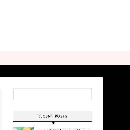
Search for:
RECENT POSTS