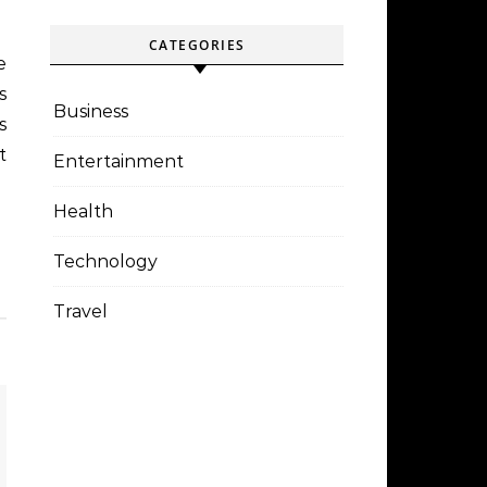
CATEGORIES
s
Business
s
t
Entertainment
Health
Technology
Travel