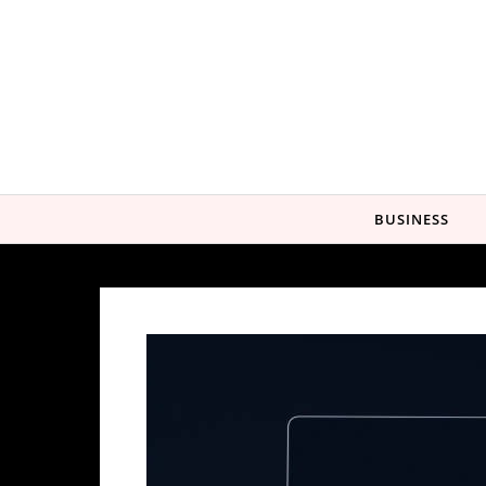
Skip to content
BUSINESS