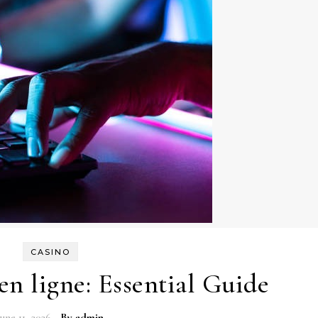
CASINO
 en ligne: Essential Guide
June 11, 2026
- By
admin