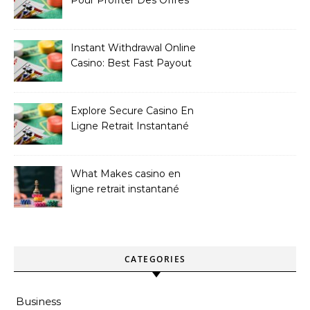
Les Plus Exclusives
Instant Withdrawal Online
Casino: Best Fast Payout
Sites
Explore Secure Casino En
Ligne Retrait Instantané
Casinos
What Makes casino en
ligne retrait instantané
Better
CATEGORIES
Business