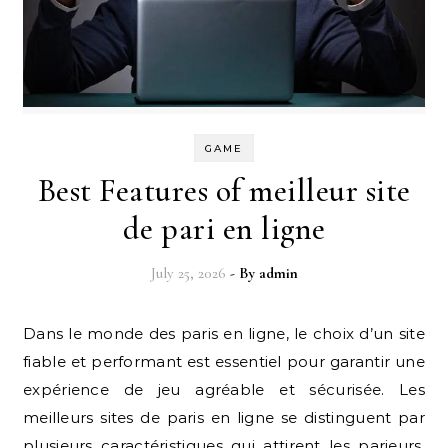
GAME
Best Features of meilleur site
de pari en ligne
July 25, 2026
- By
admin
Dans le monde des paris en ligne, le choix d’un site
fiable et performant est essentiel pour garantir une
expérience de jeu agréable et sécurisée. Les
meilleurs sites de paris en ligne se distinguent par
plusieurs caractéristiques qui attirent les parieurs,