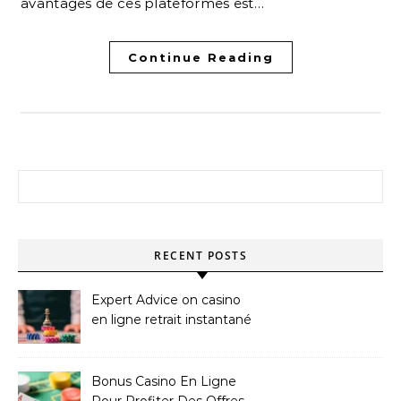
avantages de ces plateformes est…
Continue Reading
Search for:
RECENT POSTS
Expert Advice on casino
en ligne retrait instantané
Bonus Casino En Ligne
Pour Profiter Des Offres