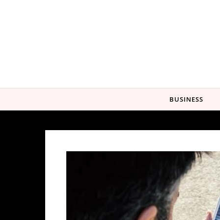
Skip to content
BUSINESS