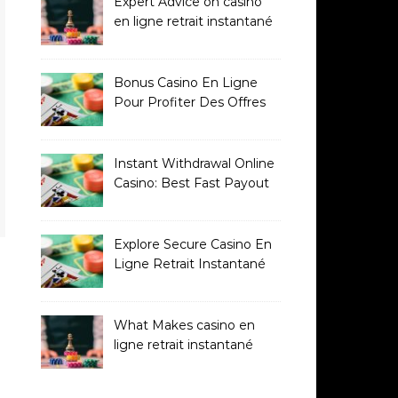
Expert Advice on casino
en ligne retrait instantané
Bonus Casino En Ligne
Pour Profiter Des Offres
Les Plus Exclusives
Instant Withdrawal Online
Casino: Best Fast Payout
Sites
Explore Secure Casino En
Ligne Retrait Instantané
Casinos
What Makes casino en
ligne retrait instantané
Better