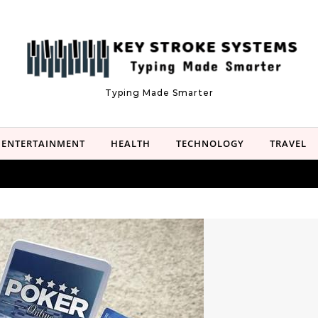
Typing Made Smarter
ENTERTAINMENT
HEALTH
TECHNOLOGY
TRAVEL