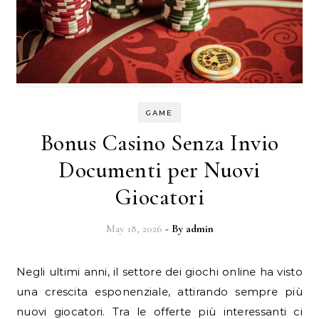
GAME
Bonus Casino Senza Invio
Documenti per Nuovi
Giocatori
May 18, 2026
- By
admin
Negli ultimi anni, il settore dei giochi online ha visto
una crescita esponenziale, attirando sempre più
nuovi giocatori. Tra le offerte più interessanti ci