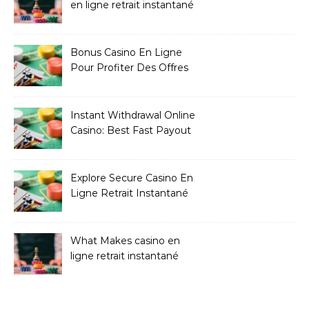
en ligne retrait instantané
Bonus Casino En Ligne
Pour Profiter Des Offres
Les Plus Exclusives
Instant Withdrawal Online
Casino: Best Fast Payout
Sites
Explore Secure Casino En
Ligne Retrait Instantané
Casinos
What Makes casino en
ligne retrait instantané
Better