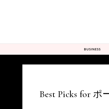
Skip to content
BUSINESS
Best Picks f