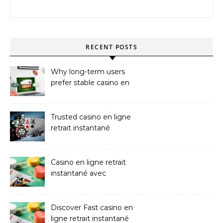
Search for:
RECENT POSTS
Why long-term users
prefer stable casino en
ligne argent réel
Trusted casino en ligne
retrait instantané
Platforms
Casino en ligne retrait
instantané avec
paiements sans attente
Discover Fast casino en
ligne retrait instantané