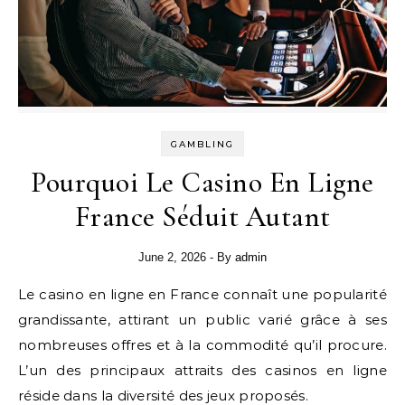
GAMBLING
Pourquoi Le Casino En Ligne
France Séduit Autant
June 2, 2026
- By
admin
Le casino en ligne en France connaît une popularité
grandissante, attirant un public varié grâce à ses
nombreuses offres et à la commodité qu’il procure.
L’un des principaux attraits des casinos en ligne
réside dans la diversité des jeux proposés.