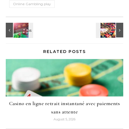
Online Gambling play
RELATED POSTS
Casino en ligne retrait instantané avec paiements
sans attente
August 5, 2026