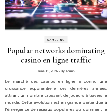
GAMBLING
Popular networks dominating
casino en ligne traffic
June 11, 2026
- By
admin
Le marché des casinos en ligne a connu une
croissance exponentielle ces dernières années,
attirant un nombre croissant de joueurs à travers le
monde. Cette évolution est en grande partie due à
l’émergence de réseaux populaires qui dominent le