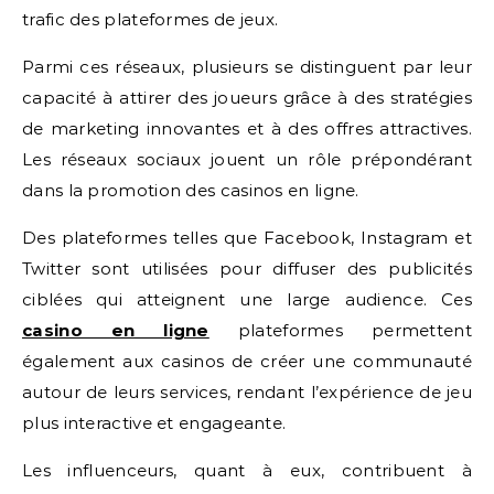
trafic des plateformes de jeux.
Parmi ces réseaux, plusieurs se distinguent par leur
capacité à attirer des joueurs grâce à des stratégies
de marketing innovantes et à des offres attractives.
Les réseaux sociaux jouent un rôle prépondérant
dans la promotion des casinos en ligne.
Des plateformes telles que Facebook, Instagram et
Twitter sont utilisées pour diffuser des publicités
ciblées qui atteignent une large audience. Ces
casino en ligne
plateformes permettent
également aux casinos de créer une communauté
autour de leurs services, rendant l’expérience de jeu
plus interactive et engageante.
Les influenceurs, quant à eux, contribuent à