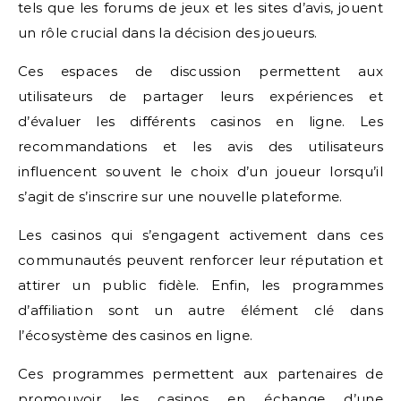
tels que les forums de jeux et les sites d’avis, jouent
un rôle crucial dans la décision des joueurs.
Ces espaces de discussion permettent aux
utilisateurs de partager leurs expériences et
d’évaluer les différents casinos en ligne. Les
recommandations et les avis des utilisateurs
influencent souvent le choix d’un joueur lorsqu’il
s’agit de s’inscrire sur une nouvelle plateforme.
Les casinos qui s’engagent activement dans ces
communautés peuvent renforcer leur réputation et
attirer un public fidèle. Enfin, les programmes
d’affiliation sont un autre élément clé dans
l’écosystème des casinos en ligne.
Ces programmes permettent aux partenaires de
promouvoir les casinos en échange d’une