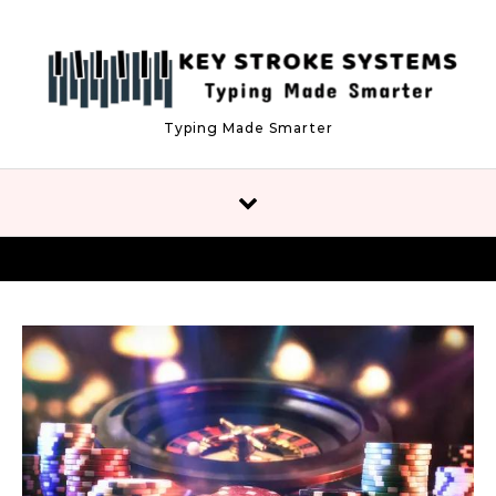
Skip to content
Typing Made Smarter