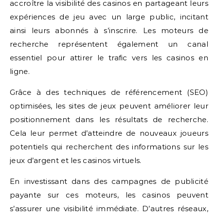
accroître la visibilité des casinos en partageant leurs
expériences de jeu avec un large public, incitant
ainsi leurs abonnés à s’inscrire. Les moteurs de
recherche représentent également un canal
essentiel pour attirer le trafic vers les casinos en
ligne.
Grâce à des techniques de référencement (SEO)
optimisées, les sites de jeux peuvent améliorer leur
positionnement dans les résultats de recherche.
Cela leur permet d’atteindre de nouveaux joueurs
potentiels qui recherchent des informations sur les
jeux d’argent et les casinos virtuels.
En investissant dans des campagnes de publicité
payante sur ces moteurs, les casinos peuvent
s’assurer une visibilité immédiate. D’autres réseaux,