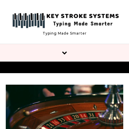
Skip to content
Typing Made Smarter