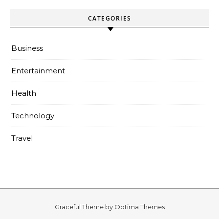
CATEGORIES
Business
Entertainment
Health
Technology
Travel
Graceful Theme by
Optima Themes