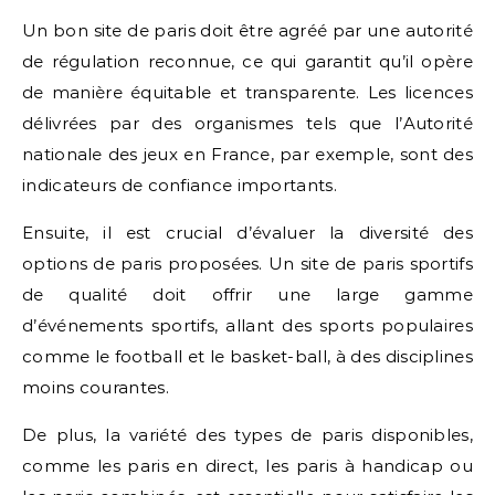
Un bon site de paris doit être agréé par une autorité
de régulation reconnue, ce qui garantit qu’il opère
de manière équitable et transparente. Les licences
délivrées par des organismes tels que l’Autorité
nationale des jeux en France, par exemple, sont des
indicateurs de confiance importants.
Ensuite, il est crucial d’évaluer la diversité des
options de paris proposées. Un site de paris sportifs
de qualité doit offrir une large gamme
d’événements sportifs, allant des sports populaires
comme le football et le basket-ball, à des disciplines
moins courantes.
De plus, la variété des types de paris disponibles,
comme les paris en direct, les paris à handicap ou