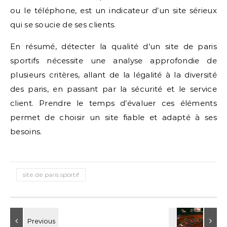
ou le téléphone, est un indicateur d’un site sérieux
qui se soucie de ses clients.
En résumé, détecter la qualité d’un site de paris
sportifs nécessite une analyse approfondie de
plusieurs critères, allant de la légalité à la diversité
des paris, en passant par la sécurité et le service
client. Prendre le temps d’évaluer ces éléments
permet de choisir un site fiable et adapté à ses
besoins.
site de paris sportif