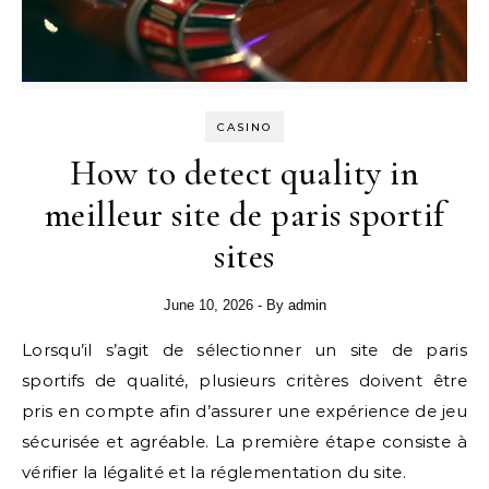
CASINO
How to detect quality in
meilleur site de paris sportif
sites
June 10, 2026
- By
admin
Lorsqu’il s’agit de sélectionner un site de paris
sportifs de qualité, plusieurs critères doivent être
pris en compte afin d’assurer une expérience de jeu
sécurisée et agréable. La première étape consiste à
vérifier la légalité et la réglementation du site.