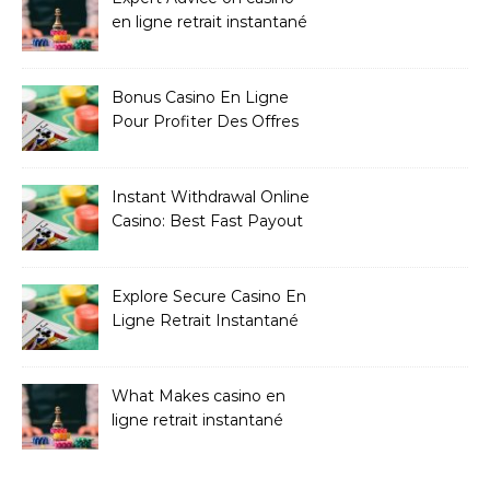
en ligne retrait instantané
Bonus Casino En Ligne
Pour Profiter Des Offres
Les Plus Exclusives
Instant Withdrawal Online
Casino: Best Fast Payout
Sites
Explore Secure Casino En
Ligne Retrait Instantané
Casinos
What Makes casino en
ligne retrait instantané
Better