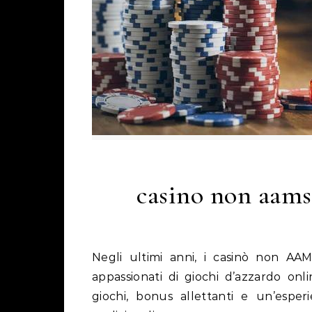
casino non aams
Negli ultimi anni, i casinò non AAMS hanno guadagnato sempre più popolarità tra gli
appassionati di giochi d’azzardo on
giochi, bonus allettanti e un’espe