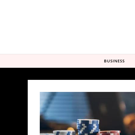
Skip to content
BUSINESS