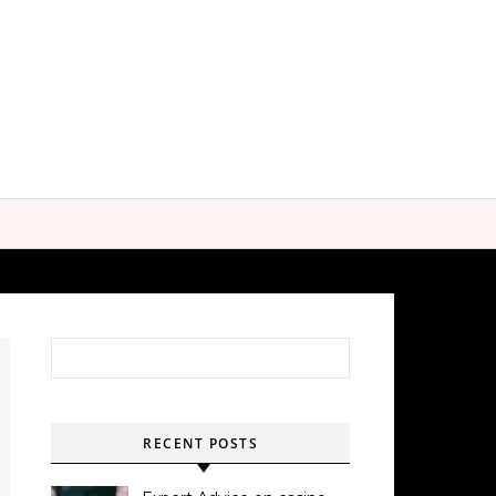
Search for:
RECENT POSTS