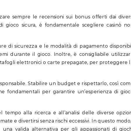
are sempre le recensioni sui bonus offerti dai diver
 di gioco sicura, è fondamentale scegliere casinò n
sure di sicurezza e le modalità di pagamento disponibi
i durante il gioco. Inoltre, è consigliabile utilizza
afogli elettronici o carte prepagate, per proteggere 
esponsabile. Stabilire un budget e rispettarlo, così co
he fondamentali per garantire un’esperienza di gio
l tempo alla ricerca e all’analisi delle diverse opzio
rmate e divertirsi senza rischi eccessivi. In questo modo,
na valida alternativa per gli appassionati di gioc