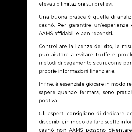
elevati o limitazioni sui prelievi.
Una buona pratica è quella di analizz
casinò. Per garantire un’esperienza
AAMS affidabili e ben recensiti.
Controllare la licenza del sito, le mi
può aiutare a evitare truffe e problem
metodi di pagamento sicuri, come port
proprie informazioni finanziarie.
Infine, è essenziale giocare in modo r
sapere quando fermarsi, sono pratic
positiva.
Gli esperti consigliano di dedicare de
disponibili, in modo da fare scelte info
casinò non AAMS possono diventare u