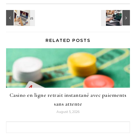
RELATED POSTS
Casino en ligne retrait instantané avec paiements
sans attente
August 5, 2026
Search for: