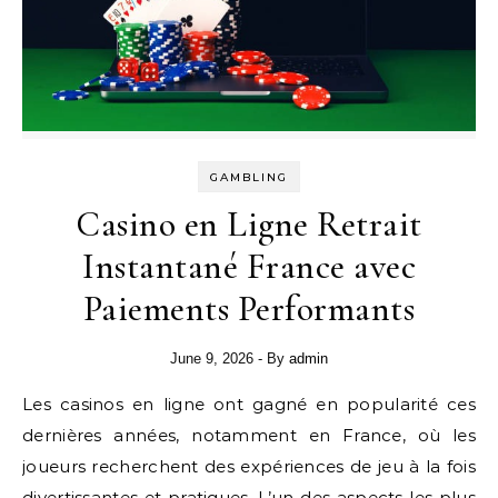
GAMBLING
Casino en Ligne Retrait
Instantané France avec
Paiements Performants
June 9, 2026
- By
admin
Les casinos en ligne ont gagné en popularité ces
dernières années, notamment en France, où les
joueurs recherchent des expériences de jeu à la fois
divertissantes et pratiques. L’un des aspects les plus