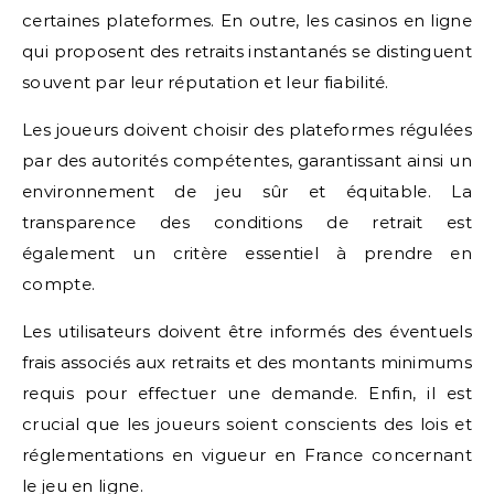
certaines plateformes. En outre, les casinos en ligne
qui proposent des retraits instantanés se distinguent
souvent par leur réputation et leur fiabilité.
Les joueurs doivent choisir des plateformes régulées
par des autorités compétentes, garantissant ainsi un
environnement de jeu sûr et équitable. La
transparence des conditions de retrait est
également un critère essentiel à prendre en
compte.
Les utilisateurs doivent être informés des éventuels
frais associés aux retraits et des montants minimums
requis pour effectuer une demande. Enfin, il est
crucial que les joueurs soient conscients des lois et
réglementations en vigueur en France concernant
le jeu en ligne.