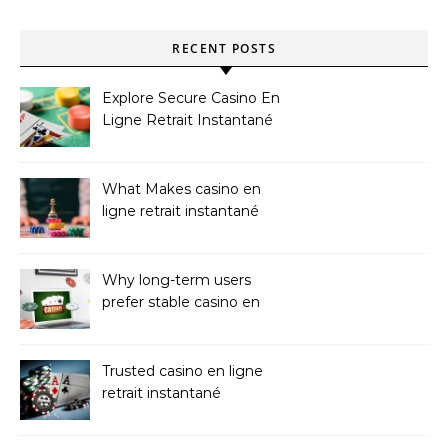
RECENT POSTS
Explore Secure Casino En
Ligne Retrait Instantané
Casinos
What Makes casino en
ligne retrait instantané
Better
Why long-term users
prefer stable casino en
ligne argent réel
Trusted casino en ligne
retrait instantané
Platforms